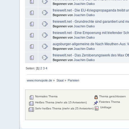
Begonnen von
Joachim Datko
freiewelt.net - Die EU-Kriegspropaganda treibt u
Begonnen von
Joachim Datko
freiewelt.net - Grundrechte sind garantiert und m
Begonnen von
Joachim Datko
freiewelt.net - Eine Empoerung mit triefender Sch
Begonnen von
Joachim Datko
augsburger-allgemeine.de Nach Meuthen-Aus: Wi
Begonnen von
Joachim Datko
freiewelt.net - Das Zerstoerungswerk des Max Ot
Begonnen von
Joachim Datko
Seiten: [
1
]
2
3
4
www.monopole.de
»
Staat
»
Parteien
Normales Thema
Thema geschlossen
Fixiertes Thema
Heißes Thema (mehr als 15 Antworten)
Umfrage
Sehr heißes Thema (mehr als 25 Antworten)