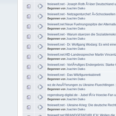
freiewelt.net - Joseph Roth Ã¼ber Deutschland 
Begonnen von
Joachim Datko
freiewelt.net - Netzagenturchef: Â»Schockwell
Begonnen von
Joachim Datko
freiewelt.net Neue Fuehrungsspitze der Alternat
Begonnen von
Joachim Datko
freiewelt.net - Warum stuerzen die Sozialdemok
Begonnen von
Joachim Datko
freiewelt.net - Dr. Wolfgang Wodarg: Es wird ein
Begonnen von
Joachim Datko
freiewelt.net AfD-Landessprecher Martin Vincentz
Begonnen von
Joachim Datko
freiewelt.net - VorlÃ¤ufiges Endergebnis: Stark
Begonnen von
Joachim Datko
freiewelt.net - Das Witzfigurenkabinett
Begonnen von
Joachim Datko
wz.de AeuÃŸerungen zu Ukraine-Fluechtlingen : Kr
Begonnen von
Joachim Datko
regensburg-digital.de - Jubel fÃ¼r Hoecke-Fan
Begonnen von
Joachim Datko
freiewelt.net - Ukraine-Krieg: Die deutsche Rech
Begonnen von
Joachim Datko
freiewelt.net BRANDGEFAEHRLICH: Wollen die U