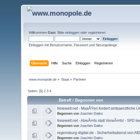
Willkommen
Gast
. Bitte
einloggen
oder
registrieren
.
Einloggen mit Benutzername, Passwort und Sitzungslänge
Übersicht
Hilfe
Suche
Einloggen
Registrieren
www.monopole.de
»
Staat
»
Parteien
Seiten: [
1
]
2
3
4
Betreff
/
Begonnen von
freiewelt.net - MaaÃŸen fordert amtsaerztliche
Begonnen von
Joachim Datko
freiewelt.net - AbwÃ¤rts statt VorwÃ¤rts! - SPD be
Begonnen von
Joachim Datko
regensburg-digital.de - Sicherheitsdienst von AfD
Begonnen von
Joachim Datko