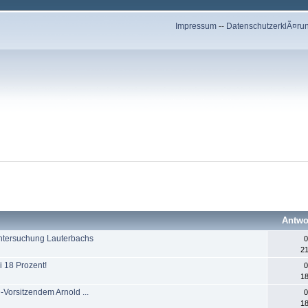
Impressum
--
DatenschutzerklÃ¤ru
Antwo
 Untersuchung Lauterbachs
0
21
i 18 Prozent!
0
18
-Vorsitzendem Arnold ...
0
18