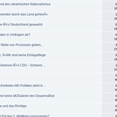
und den ukrainischen Nationalismus
0
18
en werden durch das Land gehenÂ«
1
18
ive fÃ¼r Deutschland gewaehlt
0
18
raten in Umfragen ab?
0
18
e Welle von Prozessen geben, ...
3
23
: Â»Wir sind keine Eintagsfliege
0
18
e Gewinne fÃ¼r CDU - Schwere ...
1
10
0
9
efelder AfD-Politiker steht in ..
0
9
 und seine â€žGalerie des Grauensâ€œ
0
9
te und das Richtige
0
9
SA den 3. Weltkrieg provozieren?
0