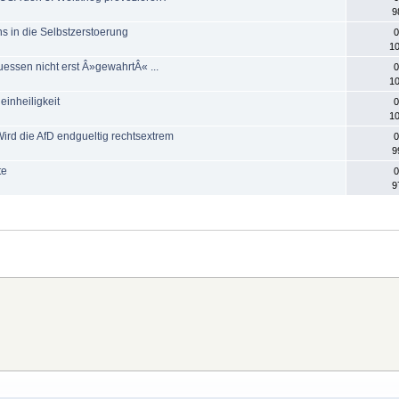
9
ns in die Selbstzerstoerung
0
10
uessen nicht erst Â»gewahrtÂ« ...
0
10
einheiligkeit
0
10
rd die AfD endgueltig rechtsextrem
0
9
te
0
9