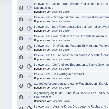
freiewelt.net - Joseph Roth Ã¼ber Deutschland und den
Nationalismus
Begonnen von
Joachim Datko
freiewelt.net - Netzagenturchef: Â»Schockwellen werd
Begonnen von
Joachim Datko
freiewelt.net Neue Fuehrungsspitze der Alternative fÃ¼
Begonnen von
Joachim Datko
freiewelt.net - Warum stuerzen die Sozialdemokraten in
Begonnen von
Joachim Datko
freiewelt.net - Dr. Wolfgang Wodarg: Es wird eine Welle 
Begonnen von
Joachim Datko
freiewelt.net AfD-Landessprecher Martin Vincentz: Â»Wir 
Begonnen von
Joachim Datko
freiewelt.net - VorlÃ¤ufiges Endergebnis: Starke Gewinn
Begonnen von
Joachim Datko
freiewelt.net - Das Witzfigurenkabinett
Begonnen von
Joachim Datko
wz.de AeuÃŸerungen zu Ukraine-Fluechtlingen : Krefelder 
Begonnen von
Joachim Datko
regensburg-digital.de - Jubel fÃ¼r Hoecke-Fan und sein
Grauensâ€œ
Begonnen von
Joachim Datko
freiewelt.net - Ukraine-Krieg: Die deutsche Rechte und d