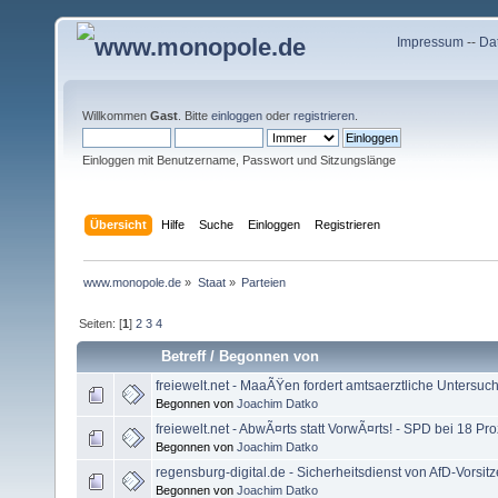
Impressum
--
Da
Willkommen
Gast
. Bitte
einloggen
oder
registrieren
.
Einloggen mit Benutzername, Passwort und Sitzungslänge
Übersicht
Hilfe
Suche
Einloggen
Registrieren
www.monopole.de
»
Staat
»
Parteien
Seiten: [
1
]
2
3
4
Betreff
/
Begonnen von
freiewelt.net - MaaÃŸen fordert amtsaerztliche Untersu
Begonnen von
Joachim Datko
freiewelt.net - AbwÃ¤rts statt VorwÃ¤rts! - SPD bei 18 Pro
Begonnen von
Joachim Datko
regensburg-digital.de - Sicherheitsdienst von AfD-Vorsitz
Begonnen von
Joachim Datko