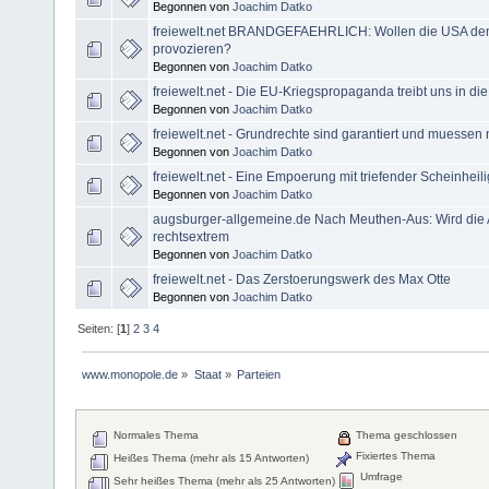
Begonnen von
Joachim Datko
freiewelt.net BRANDGEFAEHRLICH: Wollen die USA den 
provozieren?
Begonnen von
Joachim Datko
freiewelt.net - Die EU-Kriegspropaganda treibt uns in di
Begonnen von
Joachim Datko
freiewelt.net - Grundrechte sind garantiert und muessen n
Begonnen von
Joachim Datko
freiewelt.net - Eine Empoerung mit triefender Scheinheili
Begonnen von
Joachim Datko
augsburger-allgemeine.de Nach Meuthen-Aus: Wird die 
rechtsextrem
Begonnen von
Joachim Datko
freiewelt.net - Das Zerstoerungswerk des Max Otte
Begonnen von
Joachim Datko
Seiten: [
1
]
2
3
4
www.monopole.de
»
Staat
»
Parteien
Normales Thema
Thema geschlossen
Fixiertes Thema
Heißes Thema (mehr als 15 Antworten)
Umfrage
Sehr heißes Thema (mehr als 25 Antworten)