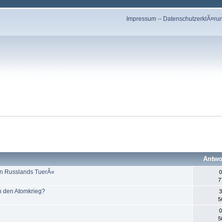
Impressum
--
DatenschutzerklÃ¤ru
Antwo
 an Russlands TuerÂ«
0
7
in den Atomkrieg?
3
5
0
5