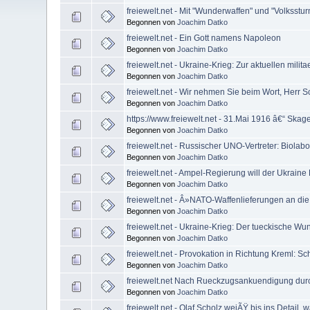
freiewelt.net - Mit "Wunderwaffen" und "Volksstur
Begonnen von
Joachim Datko
freiewelt.net - Ein Gott namens Napoleon
Begonnen von
Joachim Datko
freiewelt.net - Ukraine-Krieg: Zur aktuellen mili
Begonnen von
Joachim Datko
freiewelt.net - Wir nehmen Sie beim Wort, Herr S
Begonnen von
Joachim Datko
https://www.freiewelt.net - 31.Mai 1916 â€“ Skag
Begonnen von
Joachim Datko
freiewelt.net - Russischer UNO-Vertreter: Biolabor
Begonnen von
Joachim Datko
freiewelt.net - Ampel-Regierung will der Ukraine
Begonnen von
Joachim Datko
freiewelt.net - Â»NATO-Waffenlieferungen an di
Begonnen von
Joachim Datko
freiewelt.net - Ukraine-Krieg: Der tueckische Wu
Begonnen von
Joachim Datko
freiewelt.net - Provokation in Richtung Kreml: Sch
Begonnen von
Joachim Datko
freiewelt.net Nach Rueckzugsankuendigung durch 
Begonnen von
Joachim Datko
freiewelt.net - Olaf Scholz weiÃŸ bis ins Detail, w