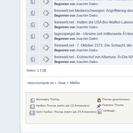
Begonnen von
Joachim Datko
freiewelt.net Medienschweigen: Angriffskrieg de
Begonnen von
Joachim Datko
freiewelt.net - Hatten die USA Bio-Waffen-Labore
Begonnen von
Joachim Datko
tagesspiegel.de - Ukraine soll mittlerweile Ã¼be
Begonnen von
Joachim Datko
freiewelt.net - 7. Oktober 1571: Die Schlacht, die
Begonnen von
Joachim Datko
freiewelt.net - Erzbischof von Altamura: Â»Die NA
Begonnen von
Joachim Datko
Seiten:
1
2
[
3
]
www.monopole.de
»
Staat
»
MilitÃ¤r
Normales Thema
Thema geschlossen
Fixiertes Thema
Heißes Thema (mehr als 15 Antworten)
Umfrage
Sehr heißes Thema (mehr als 25 Antworten)