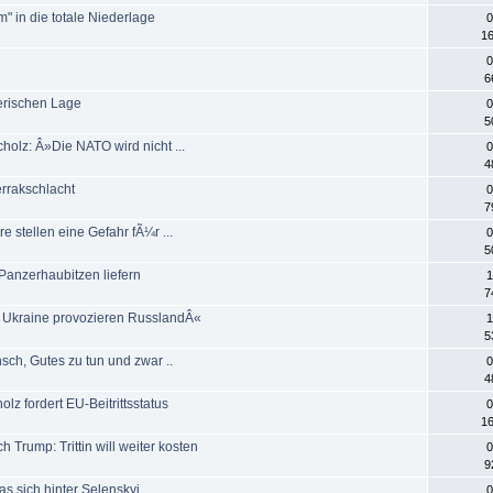
m" in die totale Niederlage
0
16
0
6
taerischen Lage
0
5
cholz: Â»Die NATO wird nicht ...
0
4
errakschlacht
0
7
e stellen eine Gefahr fÃ¼r ...
0
5
 Panzerhaubitzen liefern
1
7
e Ukraine provozieren RusslandÂ«
1
5
nsch, Gutes zu tun und zwar ..
0
4
olz fordert EU-Beitrittsstatus
0
16
Trump: Trittin will weiter kosten
0
9
as sich hinter Selenskyj ...
0