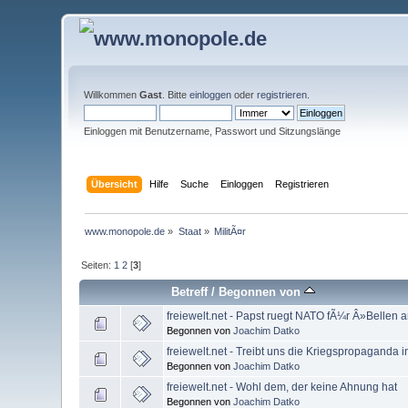
Willkommen
Gast
. Bitte
einloggen
oder
registrieren
.
Einloggen mit Benutzername, Passwort und Sitzungslänge
Übersicht
Hilfe
Suche
Einloggen
Registrieren
www.monopole.de
»
Staat
»
MilitÃ¤r
Seiten:
1
2
[
3
]
Betreff
/
Begonnen von
freiewelt.net - Papst ruegt NATO fÃ¼r Â»Bellen
Begonnen von
Joachim Datko
freiewelt.net - Treibt uns die Kriegspropaganda 
Begonnen von
Joachim Datko
freiewelt.net - Wohl dem, der keine Ahnung hat
Begonnen von
Joachim Datko