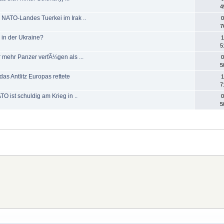
4
s NATO-Landes Tuerkei im Irak ..
0
7
 in der Ukraine?
1
5
r mehr Panzer verfÃ¼gen als ...
0
5
 das Antlitz Europas rettete
1
7
TO ist schuldig am Krieg in ..
0
5