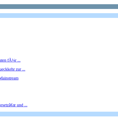
aten fÃ¼r ...
eckkehr zur ...
 Mainstream
esetzâ€œ und ...