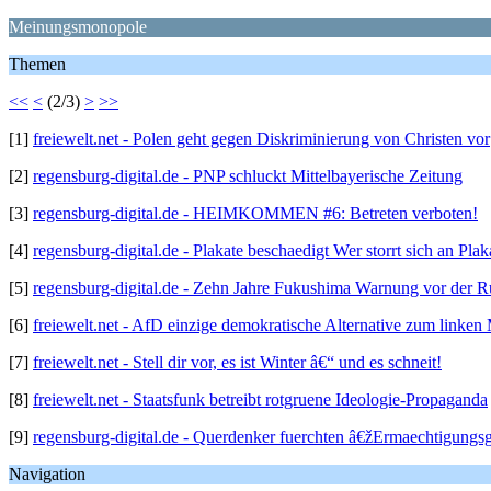
Meinungsmonopole
Themen
<<
<
(2/3)
>
>>
[1]
freiewelt.net - Polen geht gegen Diskriminierung von Christen vor
[2]
regensburg-digital.de - PNP schluckt Mittelbayerische Zeitung
[3]
regensburg-digital.de - HEIMKOMMEN #6: Betreten verboten!
[4]
regensburg-digital.de - Plakate beschaedigt Wer storrt sich an Plak
[5]
regensburg-digital.de - Zehn Jahre Fukushima Warnung vor der Ru
[6]
freiewelt.net - AfD einzige demokratische Alternative zum linken
[7]
freiewelt.net - Stell dir vor, es ist Winter â€“ und es schneit!
[8]
freiewelt.net - Staatsfunk betreibt rotgruene Ideologie-Propaganda
[9]
regensburg-digital.de - Querdenker fuerchten â€žErmaechtigungsg
Navigation