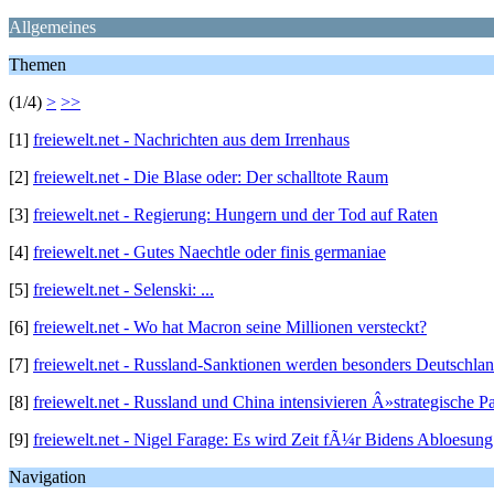
Allgemeines
Themen
(1/4)
>
>>
[1]
freiewelt.net - Nachrichten aus dem Irrenhaus
[2]
freiewelt.net - Die Blase oder: Der schalltote Raum
[3]
freiewelt.net - Regierung: Hungern und der Tod auf Raten
[4]
freiewelt.net - Gutes Naechtle oder finis germaniae
[5]
freiewelt.net - Selenski: ...
[6]
freiewelt.net - Wo hat Macron seine Millionen versteckt?
[7]
freiewelt.net - Russland-Sanktionen werden besonders Deutschland
[8]
freiewelt.net - Russland und China intensivieren Â»strategische P
[9]
freiewelt.net - Nigel Farage: Es wird Zeit fÃ¼r Bidens Abloesung
Navigation