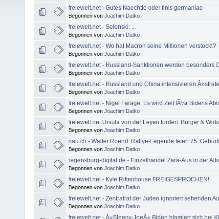
freiewelt.net - Gutes Naechtle oder finis germaniae
Begonnen von
Joachim Datko
freiewelt.net - Selenski: ...
Begonnen von
Joachim Datko
freiewelt.net - Wo hat Macron seine Millionen versteckt?
Begonnen von
Joachim Datko
freiewelt.net - Russland-Sanktionen werden besonders De
Begonnen von
Joachim Datko
freiewelt.net - Russland und China intensivieren Â»stra
Begonnen von
Joachim Datko
freiewelt.net - Nigel Farage: Es wird Zeit fÃ¼r Bidens A
Begonnen von
Joachim Datko
freiewelt.net Ursula von der Leyen fordert: Burger & Wirt
Begonnen von
Joachim Datko
nau.ch - Walter Roehrl: Rallye-Legende feiert 75. Geburt
Begonnen von
Joachim Datko
regensburg-digital.de - Einzelhandel Zara-Aus in der Alts
Begonnen von
Joachim Datko
freiewelt.net - Kyle Rittenhouse FREIGESPROCHEN!
Begonnen von
Joachim Datko
freiewelt.net - Zentralrat der Juden ignoriert sehenden 
Begonnen von
Joachim Datko
freiewelt.net - Â»Sleepy-JoeÂ« Biden blamiert sich bei 