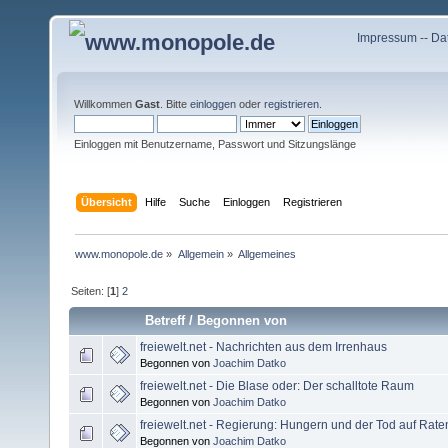
Impressum
--
Da
Willkommen
Gast
. Bitte
einloggen
oder
registrieren
.
Einloggen mit Benutzername, Passwort und Sitzungslänge
Übersicht
Hilfe
Suche
Einloggen
Registrieren
www.monopole.de
»
Allgemein
»
Allgemeines
Seiten: [
1
]
2
Betreff
/
Begonnen von
freiewelt.net - Nachrichten aus dem Irrenhaus
Begonnen von
Joachim Datko
freiewelt.net - Die Blase oder: Der schalltote Raum
Begonnen von
Joachim Datko
freiewelt.net - Regierung: Hungern und der Tod auf Rate
Begonnen von
Joachim Datko