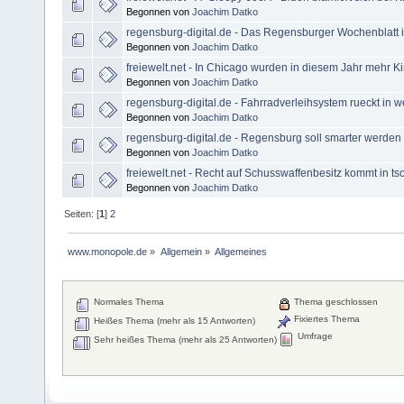
Begonnen von
Joachim Datko
regensburg-digital.de - Das Regensburger Wochenblatt is
Begonnen von
Joachim Datko
freiewelt.net - In Chicago wurden in diesem Jahr mehr Ki
Begonnen von
Joachim Datko
regensburg-digital.de - Fahrradverleihsystem rueckt in w
Begonnen von
Joachim Datko
regensburg-digital.de - Regensburg soll smarter werden
Begonnen von
Joachim Datko
freiewelt.net - Recht auf Schusswaffenbesitz kommt in t
Begonnen von
Joachim Datko
Seiten: [
1
]
2
www.monopole.de
»
Allgemein
»
Allgemeines
Normales Thema
Thema geschlossen
Fixiertes Thema
Heißes Thema (mehr als 15 Antworten)
Umfrage
Sehr heißes Thema (mehr als 25 Antworten)